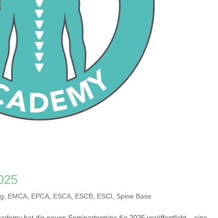
025
ng
,
EMCA
,
EPCA
,
ESCA
,
ESCB
,
ESCI
,
Spine Base
demy hat die neuen Seminartermine für 2025 veröffentlicht – eine